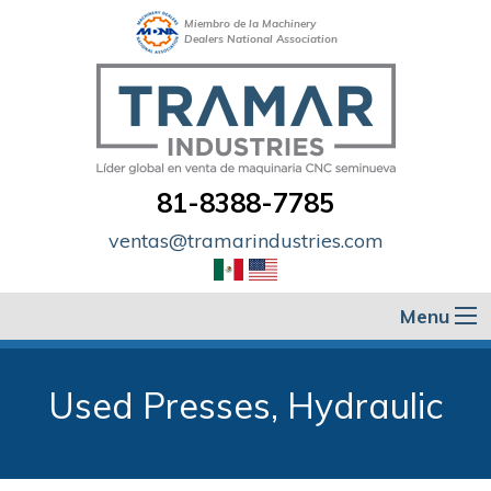
Miembro de la Machinery
Dealers National Association
81-8388-7785
ventas@tramarindustries.com
Menu
Used Presses, Hydraulic