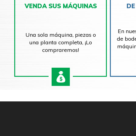
VENDA SUS MÁQUINAS
DE
En nue
Una sola máquina, piezas o
de bod
una planta completa, ¡Lo
máquin
compraremos!