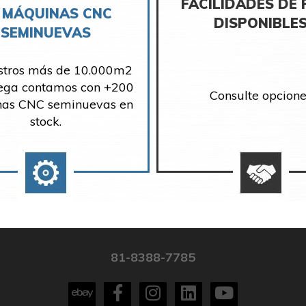
FACILIDADES DE
 MÁQUINAS CNC
DISPONIBLE
SEMINUEVAS
stros más de 10.000m2
ega contamos con +200
Consulte opcione
as CNC seminuevas en
stock.
81-8388-7785