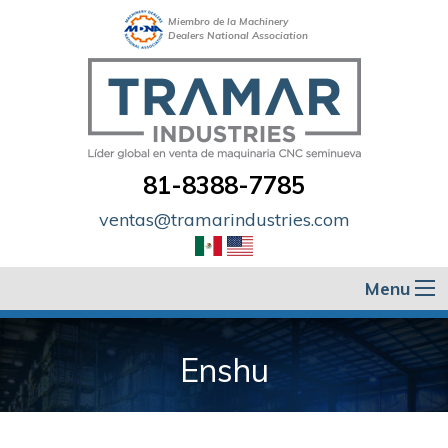
Miembro de la Machinery
Dealers National Association
81-8388-7785
ventas@tramarindustries.com
Menu
Enshu