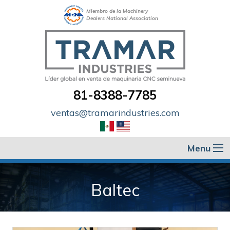
Miembro de la Machinery
Dealers National Association
81-8388-7785
ventas@tramarindustries.com
Menu
Baltec