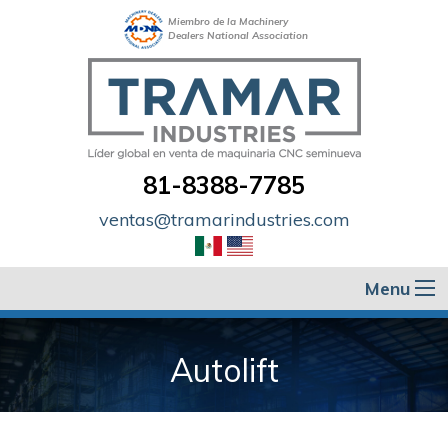
Miembro de la Machinery
Dealers National Association
81-8388-7785
ventas@tramarindustries.com
Menu
Autolift