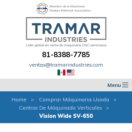
Miembro de la Machinery
Dealers National Association
81-8388-7785
ventas@tramarindustries.com
Menu
Home
Comprar Máquinaria Usada
Centros De Máquinado Verticales
Vision Wide SV-650