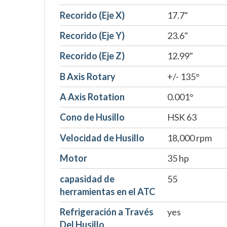
Recorido (Eje X)
17.7"
Recorido (Eje Y)
23.6"
Recorido (Eje Z)
12.99"
B Axis Rotary
+/- 135°
A Axis Rotation
0.001°
Cono de Husillo
HSK 63
Velocidad de Husillo
18,000 rpm
Motor
35 hp
capasidad de
55
herramientas en el ATC
Refrigeración a Través
yes
Del Husillo