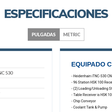
ESPECIFICACIONES
PULGADAS
METRIC
EQUIPADO C
NC 530
- Heidenhain iTNC-530 CN
- 96 Station HSK 100 Rece
- (2) Loading/Unloading S
r
- Table Receiver is HSK 1
- Chip Conveyor
- Coolant Tank & Pump