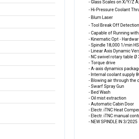
- Glass Scales on X/Y/Z 
- Hi-Pressure Coolant Thr
- Blum Laser
- Tool Break Off Detectio
- Capable of Running with
- Kinematic Opt - Hardwa
- Spindle 18,000 1/min H
- Linear Axis Dynamic Ver
- NC swivel rotary table Ø
- Torque drive
- A-axis dynamics packag
- Internal coolant supply 8
- Blowing air through the 
- Swarf Spray Gun
- Bed Wash
- Oil mist extraction
- Automatic Cabin Door
- Electr. iTNC Heat Compe
- Electr. iTNC manual con
- NEW SPINDLE IN 3/2025