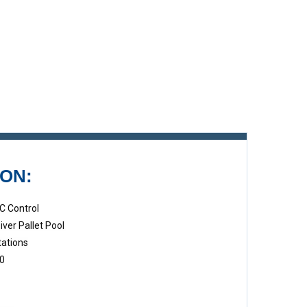
ON:
C Control
iver Pallet Pool
tations
00