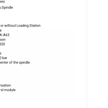
Axes
u Spindle
n
 or without Loading Station
re
SK-A63
sion
 320
e
0 bar
center of the spindle
nsation
trol module