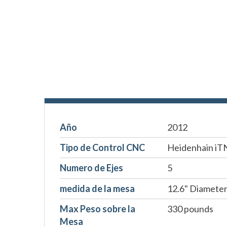
Año
2012
Tipo de Control CNC
Heidenhain iT
Numero de Ejes
5
medida de la mesa
12.6" Diamete
Max Peso sobre la
330 pounds
Mesa