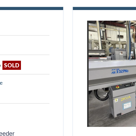
6
SOLD
pe
Feeder