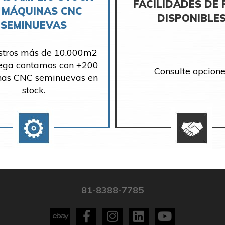
FACILIDADES DE
 MÁQUINAS CNC
DISPONIBLE
SEMINUEVAS
stros más de 10.000m2
ega contamos con +200
Consulte opcione
as CNC seminuevas en
stock.
81-8388-7785