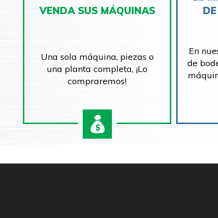
VENDA SUS MÁQUINAS
DE
En nue
Una sola máquina, piezas o
de bod
una planta completa, ¡Lo
máquin
compraremos!