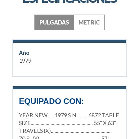
PULGADAS
METRIC
Año
1979
EQUIPADO CON:
YEAR NEW......1979 S.N. ........6872 TABLE
SIZE.................................................. 55" X 63"
TRAVELS (X).................................................
70.9" (Y)................................................. 57"