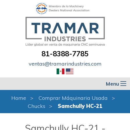
Miembro de la Machinery
Dealers National Association
81-8388-7785
ventas@tramarindustries.com
Menu
Home
Comprar Máquinaria Usada
Chucks
Samchully HC-21
Samchully HC-21 -