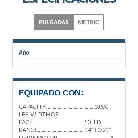
PULGADAS
METRIC
Año
EQUIPADO CON:
CAPACITY........................................3,000
LBS. WIDTH OF
FACE..........................................50" I.D.
RANGE......................................14" TO 21"
DRIVE MOTOR...........................................1