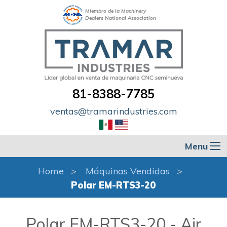
Miembro de la Machinery
Dealers National Association
81-8388-7785
ventas@tramarindustries.com
Menu
Home
Máquinas Vendidas
Polar EM-RTS3-20
Polar EM-RTS3-20 - Air