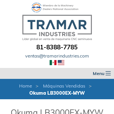
Miembro de la Machinery
Dealers National Association
81-8388-7785
ventas@tramarindustries.com
Menu
Home
Máquinas Vendidas
Okuma LB3000EX-MYW
Okuma LB3000EX-MYW