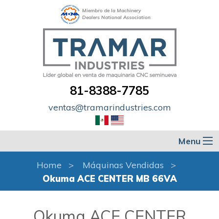
Miembro de la Machinery
Dealers National Association
81-8388-7785
ventas@tramarindustries.com
Menu
Home
Máquinas Vendidas
Okuma ACE CENTER MB 66VA
Okuma ACE CENTER