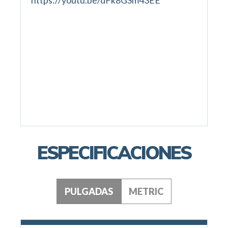
https://youtu.be/dFk8GSm43EE
ESPECIFICACIONES
PULGADAS
METRIC