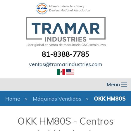
Miembro de la Machinery
Dealers National Association
81-8388-7785
ventas@tramarindustries.com
Menu
Home
Máquinas Vendidas
OKK HM80S
OKK HM80S - Centros