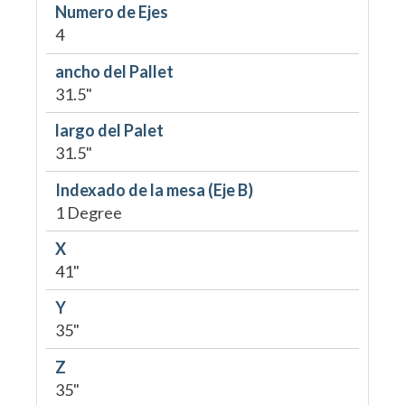
Numero de Ejes
4
ancho del Pallet
31.5"
largo del Palet
31.5"
Indexado de la mesa (Eje B)
1 Degree
X
41"
Y
35"
Z
35"