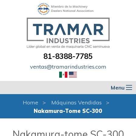
Miembro de la Machinery
Dealers National Association
81-8388-7785
ventas@tramarindustries.com
Menu
Home
Máquinas Vendidas
Nakamura-Tome SC-300
Nakamura-tome SC-300