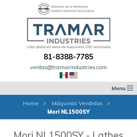
Miembro de la Machinery
Dealers National Association
81-8388-7785
ventas@tramarindustries.com
Menu
Home
Máquinas Vendidas
Mori NL1500SY
Mori NL1500SY - Lathes