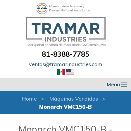
Miembro de la Machinery
Dealers National Association
81-8388-7785
ventas@tramarindustries.com
Menu
Home
Máquinas Vendidas
Monarch VMC150-B
Monarch VMC150-B -