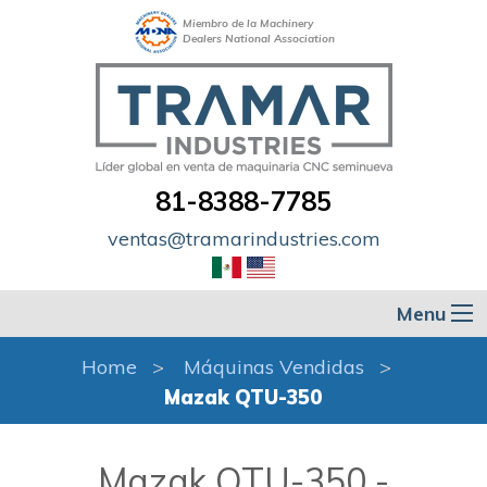
Miembro de la Machinery
Dealers National Association
81-8388-7785
ventas@tramarindustries.com
Menu
Home
Máquinas Vendidas
Mazak QTU-350
Mazak QTU-350 -