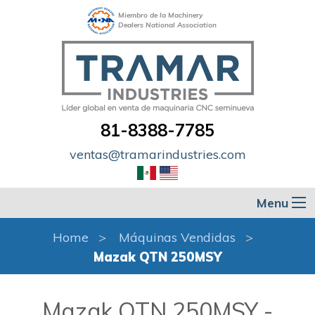
Miembro de la Machinery
Dealers National Association
81-8388-7785
ventas@tramarindustries.com
Menu
Home
Máquinas Vendidas
Mazak QTN 250MSY
Mazak QTN 250MSY -