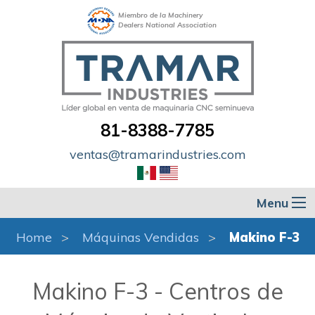
Miembro de la Machinery
Dealers National Association
81-8388-7785
ventas@tramarindustries.com
Menu
Home
Máquinas Vendidas
Makino F-3
Makino F-3 - Centros de