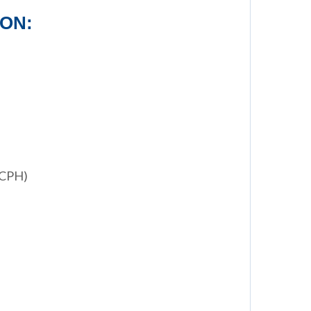
ON:
e
(CPH)