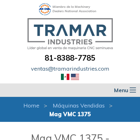
Miembro de la Machinery
Dealers National Association
81-8388-7785
ventas@tramarindustries.com
Menu
Home
Máquinas Vendidas
Mag VMC 1375
Mag VMC 1375 -