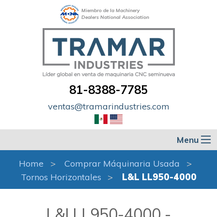
Miembro de la Machinery
Dealers National Association
81-8388-7785
ventas@tramarindustries.com
Menu
Home
Comprar Máquinaria Usada
Tornos Horizontales
L&l LL950-4000
L&l LL950-4000 -