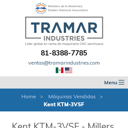
Miembro de la Machinery
Dealers National Association
81-8388-7785
ventas@tramarindustries.com
Menu
Home
Máquinas Vendidas
Kent KTM-3VSF
Kent KTM-3VSF - Millers,