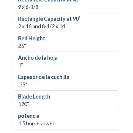
9 x 6-1/8
Rectangle Capacity at 90˚
2 x 16 and 8-1/2 x 14
Bed Height
25"
Ancho de la hoja
1"
Espesor de la cuchilla
.35"
Blade Length
120"
potencia
1.5 horsepower