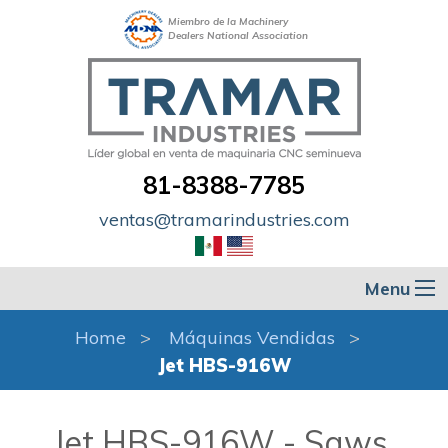
Miembro de la Machinery
Dealers National Association
81-8388-7785
ventas@tramarindustries.com
Menu
Home
Máquinas Vendidas
Jet HBS-916W
Jet HBS-916W - Saws,