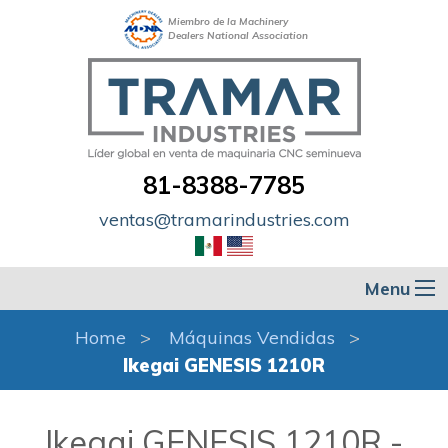
Miembro de la Machinery
Dealers National Association
81-8388-7785
ventas@tramarindustries.com
Menu
Home
Máquinas Vendidas
Ikegai GENESIS 1210R
Ikegai GENESIS 1210R -