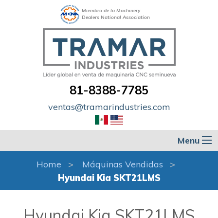
Miembro de la Machinery
Dealers National Association
81-8388-7785
ventas@tramarindustries.com
Menu
Home
Máquinas Vendidas
Hyundai Kia SKT21LMS
Hyundai Kia SKT21LMS