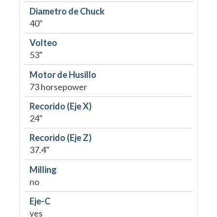
Diametro de Chuck
40"
Volteo
53"
Motor de Husillo
73 horsepower
Recorido (Eje X)
24"
Recorido (Eje Z)
37.4"
Milling
no
Eje-C
yes