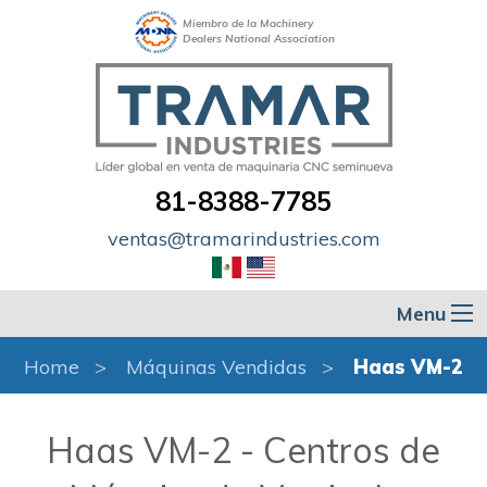
Miembro de la Machinery
Dealers National Association
81-8388-7785
ventas@tramarindustries.com
Menu
Home
Máquinas Vendidas
Haas VM-2
Haas VM-2 - Centros de