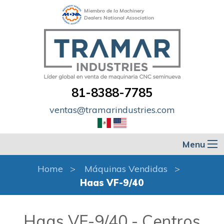
Miembro de la Machinery
Dealers National Association
81-8388-7785
ventas@tramarindustries.com
Menu
Home
Máquinas Vendidas
Haas VF-9/40
Haas VF-9/40 - Centros