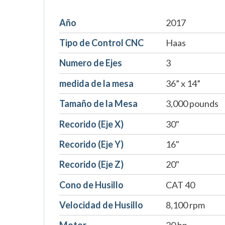
Año
2017
Tipo de Control CNC
Haas
Numero de Ejes
3
medida de la mesa
36” x 14”
Tamaño de la Mesa
3,000 pounds
Recorido (Eje X)
30"
Recorido (Eje Y)
16"
Recorido (Eje Z)
20"
Cono de Husillo
CAT 40
Velocidad de Husillo
8,100 rpm