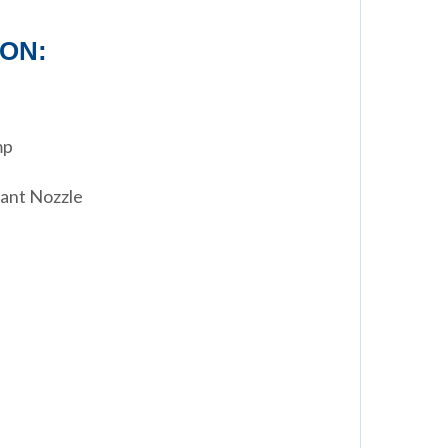
ON:
mp
ant Nozzle