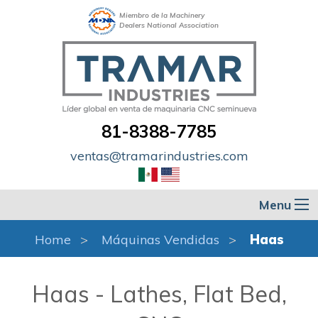
Miembro de la Machinery
Dealers National Association
81-8388-7785
ventas@tramarindustries.com
Menu
Home
Máquinas Vendidas
Haas
Haas - Lathes, Flat Bed,