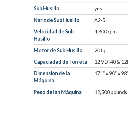
Sub Husillo
yes
Nariz de Sub Husillo
A2-5
Velocidad de Sub
4,800 rpm
Husillo
Motor de Sub Husillo
20 hp
Capaciadad de Torreta
12 VDI40 & 1
Dimension de la
171" x 90" x 98
Máquina
Peso de lan Máquina
12,500 pounds