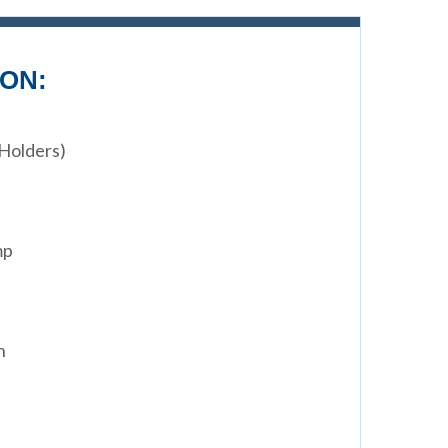
ON:
 Holders)
mp
n