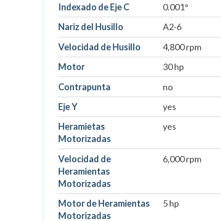
Indexado de Eje C
0.001°
Nariz del Husillo
A2-6
Velocidad de Husillo
4,800 rpm
Motor
30 hp
Contrapunta
no
Eje Y
yes
Heramietas
yes
Motorizadas
Velocidad de
6,000 rpm
Heramientas
Motorizadas
Motor de Heramientas
5 hp
Motorizadas