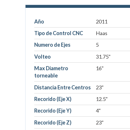
Año
2011
Tipo de Control CNC
Haas
Numero de Ejes
5
Volteo
31.75"
Max Diametro
16"
torneable
Distancia Entre Centros
23"
Recorido (Eje X)
12.5"
Recorido (Eje Y)
4"
Recorido (Eje Z)
23"