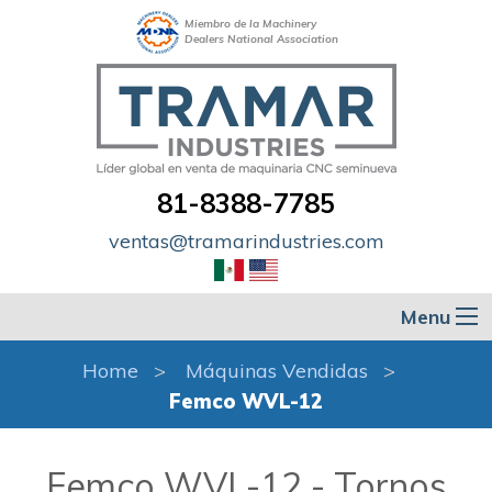
Miembro de la Machinery
Dealers National Association
81-8388-7785
ventas@tramarindustries.com
Menu
Home
Máquinas Vendidas
Femco WVL-12
Femco WVL-12 - Tornos