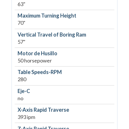
63"
Maximum Turning Height
70"
Vertical Travel of Boring Ram
57"
Motor de Husillo
50 horsepower
Table Speeds-RPM
280
Eje-C
no
X-Axis Rapid Traverse
393 ipm
Z-Axis Rapid Traverse