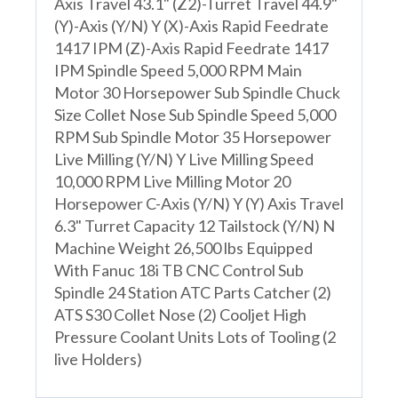
Axis Travel 43.1" (Z2)-Turret Travel 44.9"
(Y)-Axis (Y/N) Y (X)-Axis Rapid Feedrate
1417 IPM (Z)-Axis Rapid Feedrate 1417
IPM Spindle Speed 5,000 RPM Main
Motor 30 Horsepower Sub Spindle Chuck
Size Collet Nose Sub Spindle Speed 5,000
RPM Sub Spindle Motor 35 Horsepower
Live Milling (Y/N) Y Live Milling Speed
10,000 RPM Live Milling Motor 20
Horsepower C-Axis (Y/N) Y (Y) Axis Travel
6.3" Turret Capacity 12 Tailstock (Y/N) N
Machine Weight 26,500 lbs Equipped
With Fanuc 18i TB CNC Control Sub
Spindle 24 Station ATC Parts Catcher (2)
ATS S30 Collet Nose (2) Cooljet High
Pressure Coolant Units Lots of Tooling (2
live Holders)