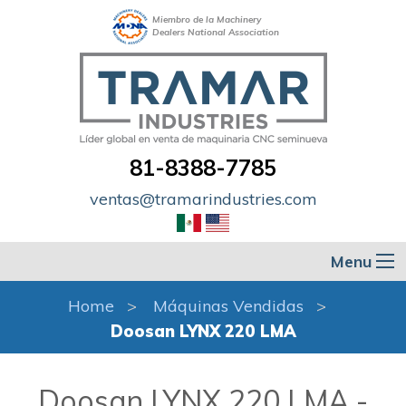
Miembro de la Machinery
Dealers National Association
81-8388-7785
ventas@tramarindustries.com
Menu
Home
Máquinas Vendidas
Doosan LYNX 220 LMA
Doosan LYNX 220 LMA -