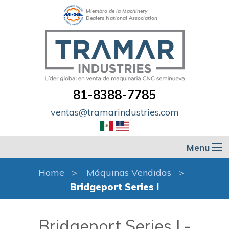
Miembro de la Machinery
Dealers National Association
81-8388-7785
ventas@tramarindustries.com
Menu
Home
Máquinas Vendidas
Bridgeport Series I
Bridgeport Series I -