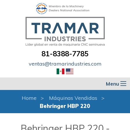
Miembro de la Machinery
Dealers National Association
81-8388-7785
ventas@tramarindustries.com
Menu
Home
Máquinas Vendidas
Behringer HBP 220
Behringer HBP 220 -