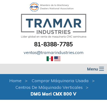
Miembro de la Machinery
Dealers National Association
81-8388-7785
ventas@tramarindustries.com
Menu
Home
Comprar Máquinaria Usada
Centros De Máquinado Verticales
DMG Mori CMX 800 V