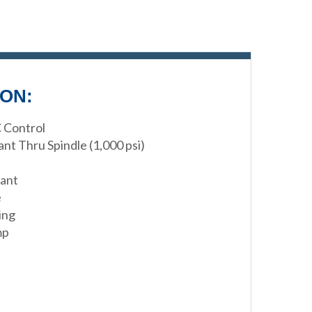
ON:
 Control
nt Thru Spindle (1,000 psi)
lant
e
ing
mp