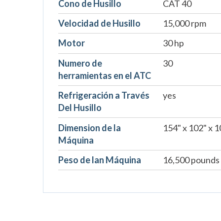
Cono de Husillo
CAT 40
Velocidad de Husillo
15,000 rpm
Motor
30 hp
Numero de
30
herramientas en el ATC
Refrigeración a Través
yes
Del Husillo
Dimension de la
154" x 102" x 1
Máquina
Peso de lan Máquina
16,500 pounds