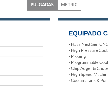
PULGADAS
METRIC
EQUIPADO C
- Haas NextGen CNC
- High Pressure Coola
- Probing
- Programmable Coo
- Chip Auger & Chut
- High Speed Machin
- Coolant Tank & Pu