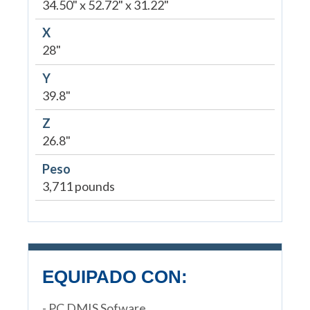
34.50" x 52.72" x 31.22"
X
28"
Y
39.8"
Z
26.8"
Peso
3,711 pounds
EQUIPADO CON:
- PC DMIS Sofware