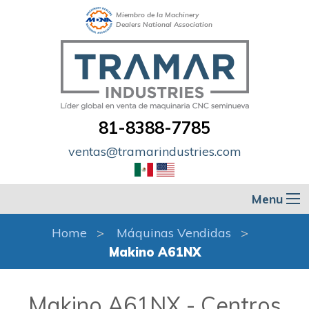
Miembro de la Machinery
Dealers National Association
81-8388-7785
ventas@tramarindustries.com
Menu
Home
Máquinas Vendidas
Makino A61NX
Makino A61NX - Centros