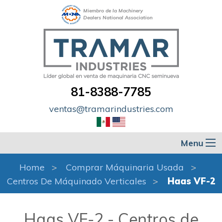
Miembro de la Machinery
Dealers National Association
81-8388-7785
ventas@tramarindustries.com
Menu
Home
Comprar Máquinaria Usada
Centros De Máquinado Verticales
Haas VF-2
Haas VF-2 - Centros de