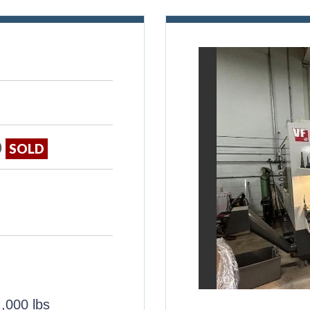
0
SOLD
 ,000 lbs