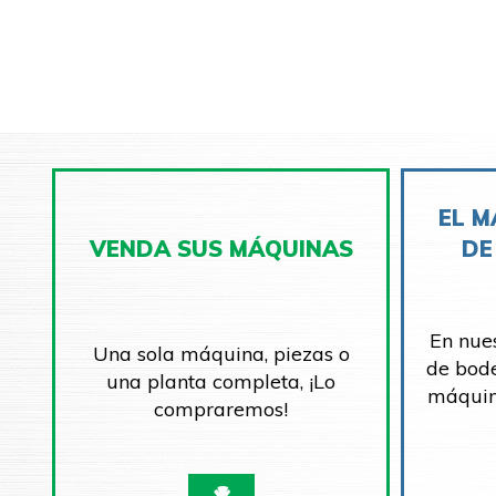
EL M
VENDA SUS MÁQUINAS
DE
En nue
Una sola máquina, piezas o
de bod
una planta completa, ¡Lo
máquin
compraremos!