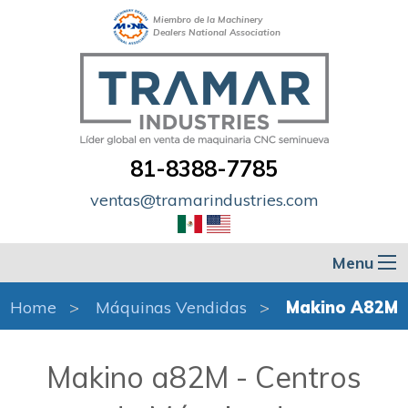
Miembro de la Machinery
Dealers National Association
81-8388-7785
ventas@tramarindustries.com
Menu
Home
Máquinas Vendidas
Makino A82M
Makino a82M - Centros