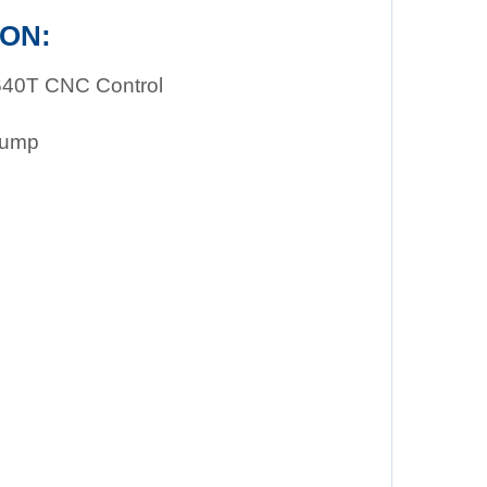
ON:
 640T CNC Control
Pump