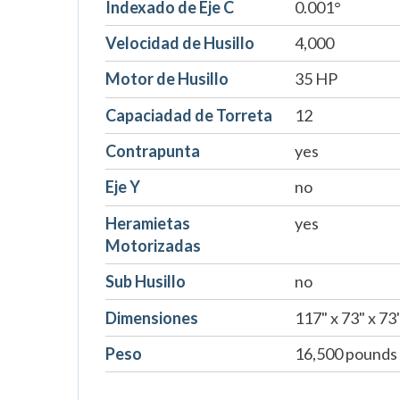
Indexado de Eje C
0.001°
Velocidad de Husillo
4,000
Motor de Husillo
35 HP
Capaciadad de Torreta
12
Contrapunta
yes
Eje Y
no
Heramietas
yes
Motorizadas
Sub Husillo
no
Dimensiones
117" x 73" x 73
Peso
16,500 pounds