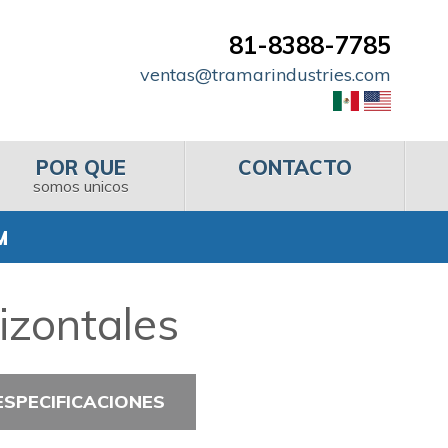
81-8388-7785
ventas@tramarindustries.com
POR QUE
CONTACTO
somos unicos
M
zontales
ESPECIFICACIONES