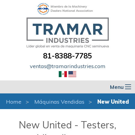
Miembro de la Machinery
Dealers National Association
81-8388-7785
ventas@tramarindustries.com
Menu
Home
Máquinas Vendidas
New United
New United - Testers,