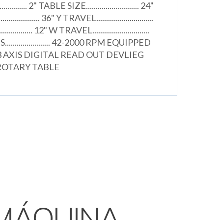
......... 2" TABLE SIZE........................... 24"
.............. 36" Y TRAVEL.............................
............. 12" W TRAVEL.............................
.................... 42-2000 RPM EQUIPPED
 AXIS DIGITAL READ OUT DEVLIEG
 ROTARY TABLE
MÁQUINA