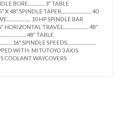
 BORE............. 3" TABLE
.... 35" X 48" SPINDLE TAPER........................ 40
................. 10 HP SPINDLE BAR
. 16" HORIZONTAL TRAVEL.................... 48"
............... 48" TABLE
...... 16" SPINDLE SPEEDS.......................
PPED WITH: MITUTOYO 3 AXIS
TS COOLANT WAYCOVERS